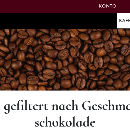
INATION: ALT + U
TASTE
KONTO
KAF
 gefiltert nach Geschm
schokolade