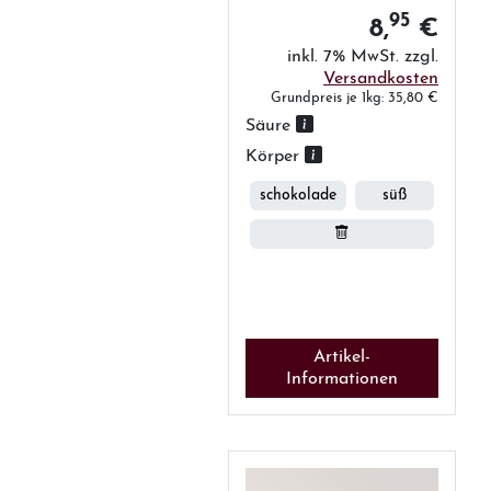
95
8,
€
inkl. 7% MwSt. zzgl.
Versandkosten
Grundpreis je 1kg: 35,80 €
Säure
Körper
schokolade
süß
Artikel-
Informationen