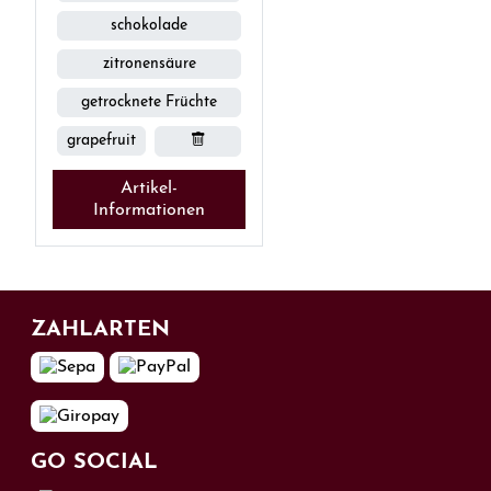
schokolade
zitronensäure
getrocknete Früchte
grapefruit
Artikel-
Informationen
ZAHL­ARTEN
GO SOCIAL