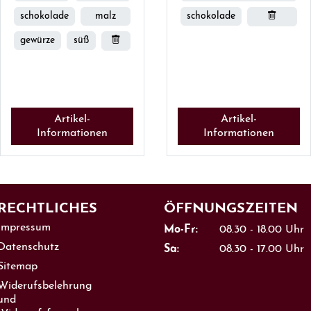
schokolade
malz
schokolade
gewürze
süß
Artikel-
Artikel-
Informationen
Informationen
RECHTLICHES
ÖFFNUNGS­ZEITEN
Impressum
Mo-Fr:
08.30 - 18.00 Uhr
Datenschutz
Sa:
08.30 - 17.00 Uhr
Sitemap
Widerufsbelehrung
und