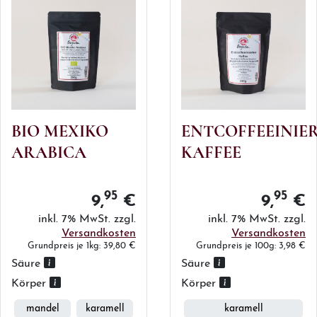
BIO MEXIKO
ENTCOFFEEINIE
ARABICA
KAFFEE
95
95
9,
€
9,
€
inkl. 7% MwSt. zzgl.
inkl. 7% MwSt. zzgl.
Versandkosten
Versandkosten
Grundpreis je 1kg: 39,80 €
Grundpreis je 100g: 3,98 €
Säure
Säure
Körper
Körper
mandel
karamell
karamell