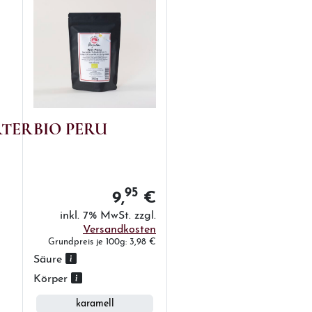
RTER
BIO PERU
95
9,
€
inkl. 7% MwSt. zzgl.
Versandkosten
Grundpreis je 100g: 3,98 €
Säure
Körper
karamell