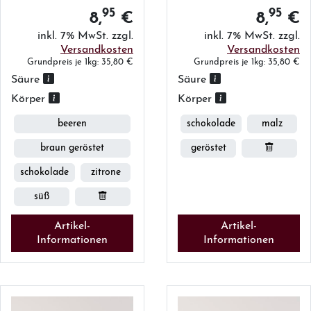
95
95
8,
€
8,
€
inkl. 7% MwSt. zzgl.
inkl. 7% MwSt. zzgl.
Versandkosten
Versandkosten
Grundpreis je 1kg: 35,80 €
Grundpreis je 1kg: 35,80 €
Säure
Säure
Körper
Körper
beeren
schokolade
malz
braun geröstet
geröstet
schokolade
zitrone
süß
Artikel-
Artikel-
Informationen
Informationen