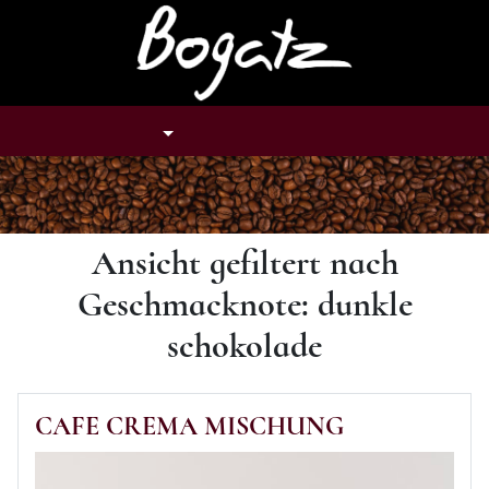
Tastenkombination: Alt + H
TASTENKOMBINATION: ALT + U
TASTENKOMBINATION: ALT
TASTENKOMBINAT
NAVIGATION
SUCHE
KONTO
WARENKORB
Ansicht gefiltert nach
Geschmacknote: dunkle
schokolade
CAFE CREMA MISCHUNG