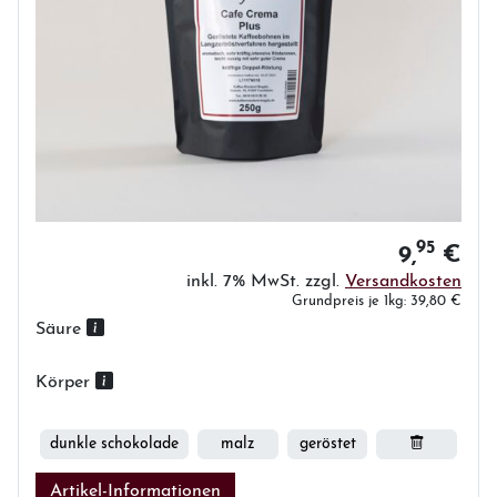
95
9,
€
inkl. 7% MwSt. zzgl.
Versandkosten
Grundpreis je 1kg: 39,80 €
Säure
Körper
dunkle schokolade
malz
geröstet
Artikel-Informationen