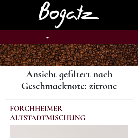
Tastenkombination: Alt + H
TASTENKOMBINATION: ALT + U
TASTENKOMBINATION: ALT
TASTENKOMBINAT
NAVIGATION
SUCHE
KONTO
WARENKORB
Ansicht gefiltert nach
Geschmacknote: zitrone
FORCHHEIMER
ALTSTADTMISCHUNG