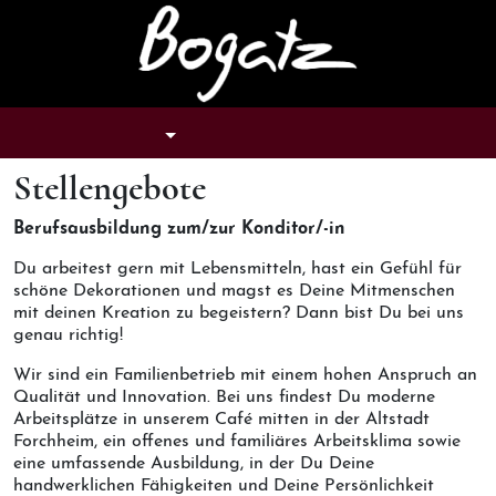
Tastenkombination: Alt + H
TASTENKOMBINATION: ALT + U
TASTENKOMBINATION: ALT
TASTENKOMBINAT
NAVIGATION
SUCHE
KONTO
WARENKORB
Stellengebote
Berufsausbildung zum/zur Konditor/-in
Du arbeitest gern mit Lebensmitteln, hast ein Gefühl für
schöne Dekorationen und magst es Deine Mitmenschen
mit deinen Kreation zu begeistern? Dann bist Du bei uns
genau richtig!
Wir sind ein Familienbetrieb mit einem hohen Anspruch an
Qualität und Innovation. Bei uns findest Du moderne
Arbeitsplätze in unserem Café mitten in der Altstadt
Forchheim, ein offenes und familiäres Arbeitsklima sowie
eine umfassende Ausbildung, in der Du Deine
handwerklichen Fähigkeiten und Deine Persönlichkeit